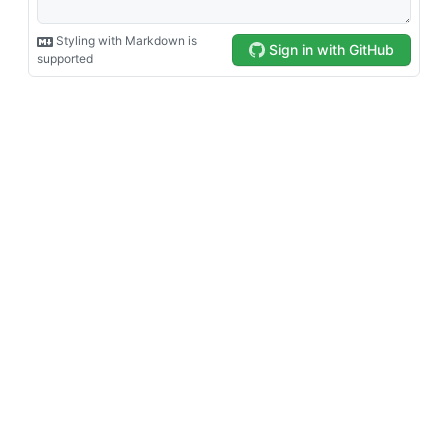
1
Today
-
1 second ago