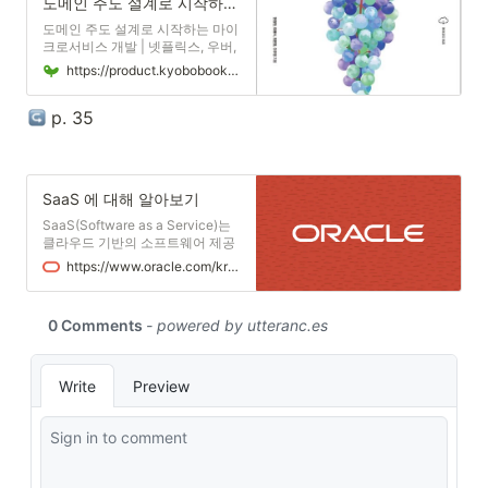
도메인 주도 설계로 시작하는 마이크로서비스 개발 | 한정헌 - 교보문고
도메인 주도 설계로 시작하는 마이
크로서비스 개발 | 넷플릭스, 우버,
아마존, 쿠팡 등의 대규모 인터넷
https://product.kyobobook.co.kr/detail/S000001766464
서비스를 제공하는 회사들의 애플
리케이션은 어떤 구조로 만들어졌
 p. 35
을까? 가상화되고 유연하게 변경
되는 클라우드 인프라에 최적화된
애플리케이션 형태는 무엇일까?
이러한 질문의 해답이 되는 애플리
케이션 형태가 바로 마이크로서비
SaaS 에 대해 알아보기
스이며, 마이크로서비스는 클라우
드 환경에서 가장 진화된 애플리케
SaaS(Software as a Service)는
이션 형태다.
클라우드 기반의 소프트웨어 제공
모델로, 클라우드 제공업체가 클라
https://www.oracle.com/kr/applications/what-is-saas/
우드 애플리케이션 소프트웨어를
개발 및 유지 관리하고, 자동 소프
트웨어 업데이트를 제공하고, 인터
넷을 통해 Pay-as-you-Go 방식
으로 고객에게 소프트웨어를 제공
합니다. 퍼블릭 클라우드 제공업체
는 미들웨어, 애플리케이션 소프트
웨어, 보안을 포함한 모든 하드웨
어 및 전통적인 소프트웨어를 관리
합니다.