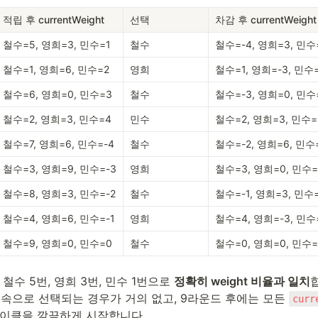
적립 후 currentWeight
선택
차감 후 currentWeight
철수=5, 영희=3, 민수=1
철수
철수=-4, 영희=3, 민수
철수=1, 영희=6, 민수=2
영희
철수=1, 영희=-3, 민수
철수=6, 영희=0, 민수=3
철수
철수=-3, 영희=0, 민수
철수=2, 영희=3, 민수=4
민수
철수=2, 영희=3, 민수=
철수=7, 영희=6, 민수=-4
철수
철수=-2, 영희=6, 민수
철수=3, 영희=9, 민수=-3
영희
철수=3, 영희=0, 민수=
철수=8, 영희=3, 민수=-2
철수
철수=-1, 영희=3, 민수=
철수=4, 영희=6, 민수=-1
영희
철수=4, 영희=-3, 민수
철수=9, 영희=0, 민수=0
철수
철수=0, 영희=0, 민수=
철수 5번, 영희 3번, 민수 1번으로 
정확히 weight 비율과 일치
가 연속으로 선택되는 경우가 거의 없고, 9라운드 후에는 모든 
curr
사이클을 깔끔하게 시작합니다.