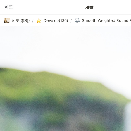
개발
이도(李裪)
/
Develop(136)
/