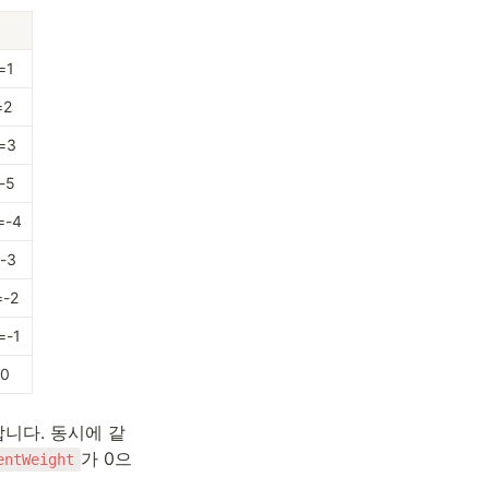
=1
=2
=3
-5
=-4
-3
-2
=-1
0
합니다. 동시에 같
가 0으
entWeight