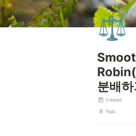
⚖️
Smoot
Robi
분배하
Created
Tags